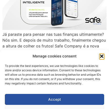
Já paraste para pensar nas tuas finanças ultimamente?
Nós sim. E depois de muito trabalho, finalmente chegou
a altura de colher os frutos! Safe Company é a nova
super app que vai revolucionar a forma como geres o
Manage cookies consent
teu dinheiro, dando-te o controlo de que precisas para
atingires os teus objetivos. O que é a […]
To provide the best experiences, we use technologies like cookies to
store and/or access device information. Consent to these technologies
will allow us to process data such as browsing behavior and unique IDs
on this site. If you do not consent, or if you withdraw your consent, this
may negatively impact certain features and functionality.
Accept