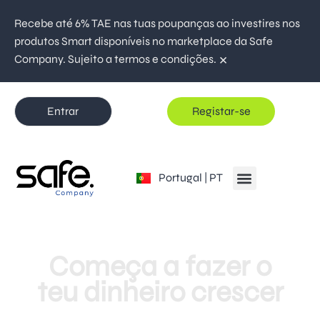
Recebe até 6% TAE nas tuas poupanças ao investires nos
produtos Smart disponíveis no marketplace da Safe
×
Company. Sujeito a termos e condições.
Entrar
Registar-se
Global | EN
Portugal | PT
España | ES
Refere e ganha até
250€