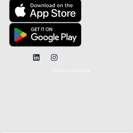
Política de privacidade
|
Termos e Condições
© 2025 Todos os direitos reservados. Nenhum dos produtos presentes no
marketplace pertence à Safe Company. A Safe Company trabalha com
diferentes prestadores de serviços financeiros para lhe trazer uma gama
moderna de produtos. A Safe Company não presta serviços de
consultoria nem faz recomendações específicas de investimentos. A
Safe Company não está registada para o exercício da atividade de
gestão de ativos e consultoria. A Safe Company oferece apenas
informações, simuladores e comparações de produtos e serviços
financeiros. Ao usar nosso site, vconcorda com o uso de cookies nos