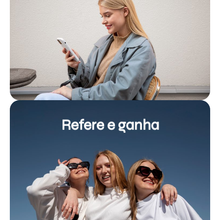
Sabe mais
e começa já a planear o teu futuro financeiro.
Acede a produtos pensados para todos os perfis
Investe desde 1€
Refere e ganha
Sabe mais
ganhar até 250 € cada um ao partilharem a app.
Descobre como tu e os teus amigos podem
Refere e ganha