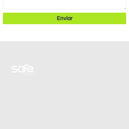
Enviar
Pessoal
Smart Base
Smart Green
Produtos a prazo
Poupança periódica