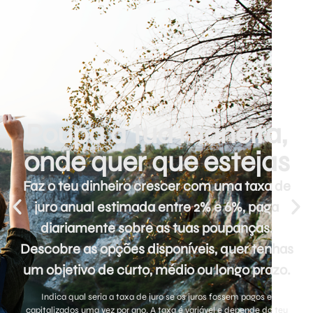
VIAJAR
Poupa à tua maneira,
onde quer que estejas
Faz o teu dinheiro crescer com uma taxa de
juro anual estimada entre 2% e 6%, paga
diariamente sobre as tuas poupanças.
Descobre as opções disponíveis, quer tenhas
um objetivo de curto, médio ou longo prazo.
Indica qual seria a taxa de juro se os juros fossem pagos e
capitalizados uma vez por ano. A taxa é variável e depende do teu