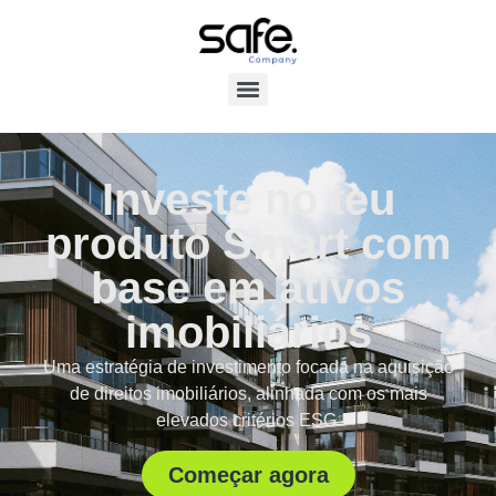
Investe no teu
produto Smart com
base em ativos
imobiliários
Uma estratégia de investimento focada na aquisição
de direitos imobiliários, alinhada com os mais
elevados critérios ESG.
Começar agora