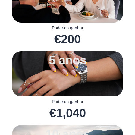
Poderias ganhar
€
200
5 anos
Poderias ganhar
€
1,040
10 anos