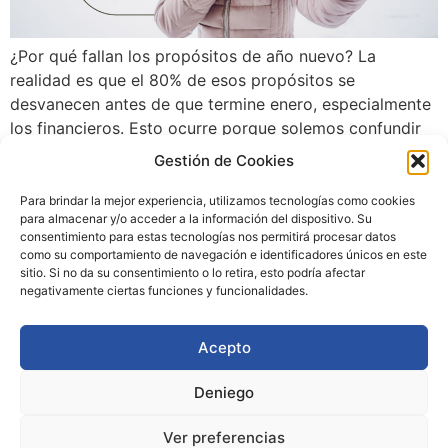
¿Por qué fallan los propósitos de año nuevo? La
realidad es que el 80% de esos propósitos se
desvanecen antes de que termine enero, especialmente
los financieros. Esto ocurre porque solemos confundir
un deseo —quiero gestionar mejor mi dinero— con una
Gestión de Cookies
estrategia —voy a destinar X euros al mes a un objetivo
concreto. Si tu […]
Para brindar la mejor experiencia, utilizamos tecnologías como cookies
para almacenar y/o acceder a la información del dispositivo. Su
consentimiento para estas tecnologías nos permitirá procesar datos
como su comportamiento de navegación e identificadores únicos en este
sitio. Si no da su consentimiento o lo retira, esto podría afectar
negativamente ciertas funciones y funcionalidades.
Acepto
Deniego
Ver preferencias