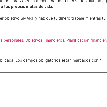
cieros para 2026 no dependerá de tu fuerza de voluntad a pr
mo tus propias metas de vida.
mer objetivo SMART y haz que tu dinero trabaje mientras tú 
as personales
,
Objetivos Financieros
,
Planificación financier
blicada.
Los campos obligatorios están marcados con
*