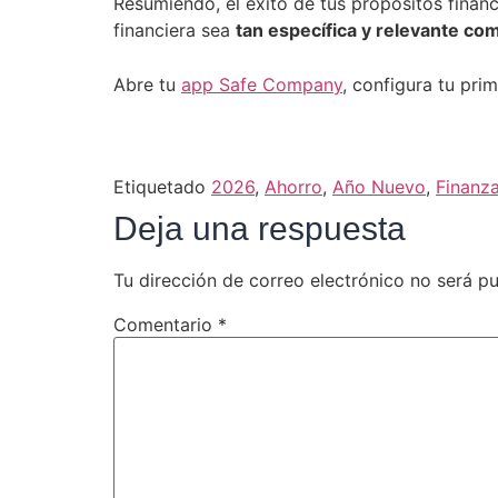
Resumiendo, el éxito de tus propósitos finan
financiera sea
tan específica y relevante co
Abre tu
app Safe Company
, configura tu pri
Etiquetado
2026
,
Ahorro
,
Año Nuevo
,
Finanz
Deja una respuesta
Tu dirección de correo electrónico no será pu
Comentario
*