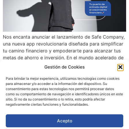
Nos encanta anunciar el lanzamiento de Safe Company,
una nueva app revolucionaria diseñada para simplificar
tu camino financiero y empoderarte para alcanzar tus
metas de ahorro e inversión. En el mundo acelerado de
hoy, gestionar tus finanzas debe ser intuitivo, accesible
Gestión de Cookies
y gratificante. ¡Safe Company está aquí para hacerlo
realidad! ¿Qué es Safe Company? Tu […]
Para brindar la mejor experiencia, utilizamos tecnologías como cookies
para almacenar y/o acceder a la información del dispositivo. Su
consentimiento para estas tecnologías nos permitirá procesar datos
como su comportamiento de navegación e identificadores únicos en este
sitio. Si no da su consentimiento o lo retira, esto podría afectar
negativamente ciertas funciones y funcionalidades.
Acepto