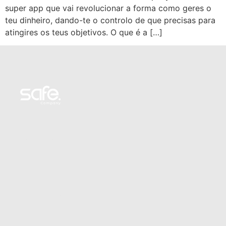
super app que vai revolucionar a forma como geres o
teu dinheiro, dando-te o controlo de que precisas para
atingires os teus objetivos. O que é a […]
Pessoal
Smart Base
Smart Green
Produtos a prazo
Poupança periódica
Programa de referidos