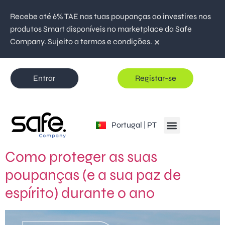
Recebe até 6% TAE nas tuas poupanças ao investires nos
produtos Smart disponíveis no marketplace da Safe
×
Company. Sujeito a termos e condições.
Entrar
Registar-se
Global | EN
Portugal | PT
España | ES
Como proteger as suas
poupanças (e a sua paz de
espírito) durante o ano