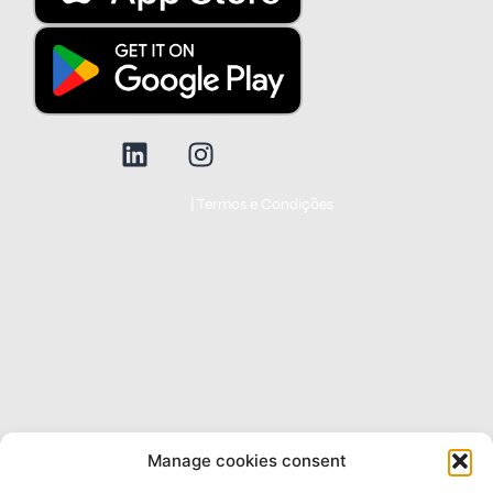
Política de privacidade
|
Termos e Condições
© 2025 Todos os direitos reservados. Nenhum dos produtos presentes no
marketplace pertence à Safe Company. A Safe Company trabalha com
diferentes prestadores de serviços financeiros para lhe trazer uma gama
moderna de produtos. A Safe Company não presta serviços de
consultoria nem faz recomendações específicas de investimentos. A
Safe Company não está registada para o exercício da atividade de
gestão de ativos e consultoria. A Safe Company oferece apenas
informações, simuladores e comparações de produtos e serviços
financeiros. Ao usar nosso site, vconcorda com o uso de cookies nos
termos da nossa Política de Privacidade e Cookies.
Manage cookies consent
Todos os Smart Investimentos são geridos e distribuídos por UAB: Iban