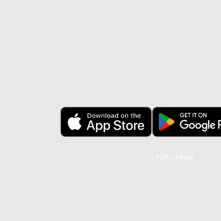
Ahorro periódico
Programa de referidos
Protección familiar
Financiación hipotecaria
Open Banking
Política de privacidad y cookies
|
Política legal
© 2025 Todos los derechos reservados. Ninguno de los produc
de productos financieros. Safe Company no ofrece servicios de
prestación de servicios financieros ni registrada en ningún sup
cookies de acuerdo con nuestra Política de Privacidad y Cooki