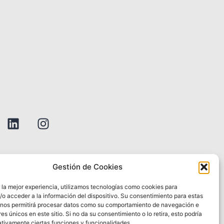
Gestión de Cookies
s proveedores financieros para ofrecerte un moderno abanico
 la mejor experiencia, utilizamos tecnologías como cookies para
roducto financiero. Safe Company no está autorizada para la
o acceder a la información del dispositivo. Su consentimiento para estas
y servicios. Al utilizar nuestro sitio web, aceptas el uso de
 nos permitirá procesar datos como su comportamiento de navegación e
res únicos en este sitio. Si no da su consentimiento o lo retira, esto podría
ativamente ciertas funciones y funcionalidades.