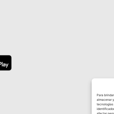
Atención al cliente
Blog
tos del marketplace pertenece a Safe Company. Safe Company trabaja con diferente
Para brindar
 asesoramiento, ni realiza recomendaciones de inversión ni sobre ningún tipo de p
almacenar y/
ervisor o autoridad financiera. Safe Company sólo ofrece información sobre productos 
tecnologías
es.
identificado
afectar neg